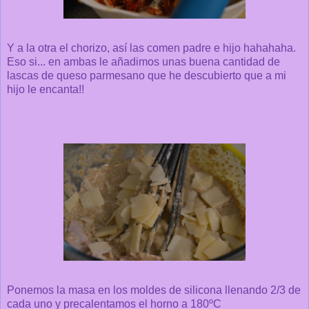
Y a la otra el chorizo, así las comen padre e hijo hahahaha.
Eso si... en ambas le añadimos unas buena cantidad de
lascas de queso parmesano que he descubierto que a mi
hijo le encanta!!
Ponemos la masa en los moldes de silicona llenando 2/3 de
cada uno y precalentamos el horno a 180ºC