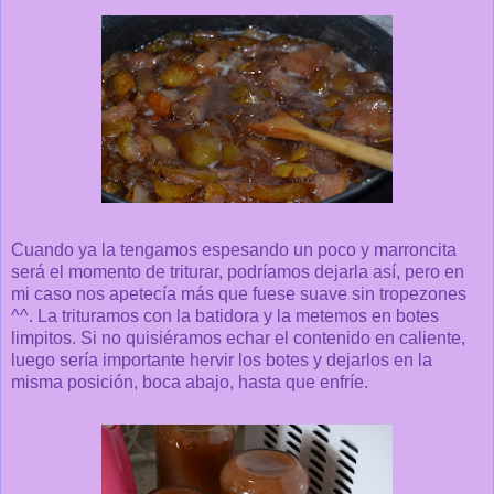
Cuando ya la tengamos espesando un poco y marroncita
será el momento de triturar, podríamos dejarla así, pero en
mi caso nos apetecía más que fuese suave sin tropezones
^^. La trituramos con la batidora y la metemos en botes
limpitos. Si no quisiéramos echar el contenido en caliente,
luego sería importante hervir los botes y dejarlos en la
misma posición, boca abajo, hasta que enfríe.